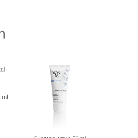
n
 ml