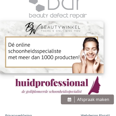
Afspraak maken
Privacyverklaring
Webdesign PlazaXL