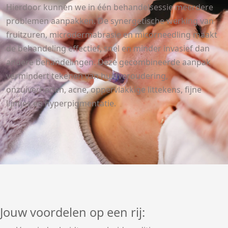
Hierdoor kunnen we in één behandelsessie meerdere
problemen aanpakken. De synergetische werking van
fruitzuren, microdermabrasie en micorneedling maakt
de behandeling effectief, snel en minder invasief dan
andere behandelingen. Deze gecombineerde aanpak
vermindert tekenen van huidveroudering,
onzuiverheden, acne, oppervlakkige littekens, fijne
lijntjes en hyperpigmentatie.
Jouw voordelen op een rij: