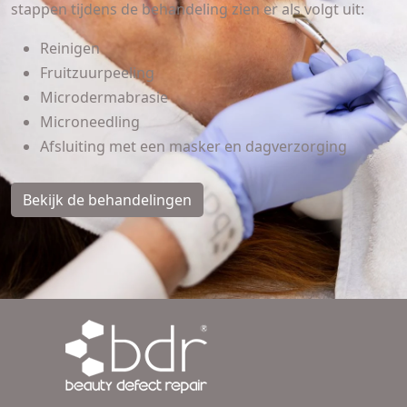
stappen tijdens de behandeling zien er als volgt uit:
Reinigen
Fruitzuurpeeling
Microdermabrasie
Microneedling
Afsluiting met een masker en dagverzorging
Bekijk de behandelingen