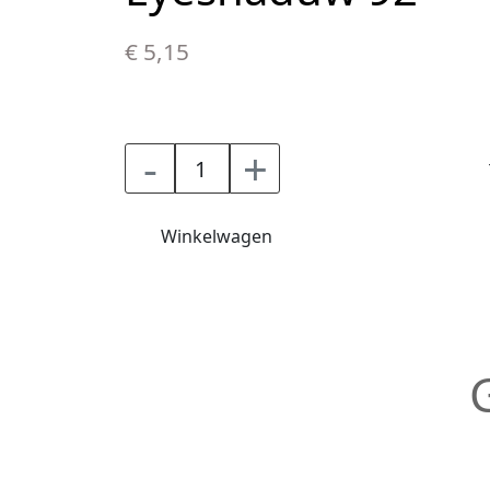
€ 5,15
-
+
Winkelwagen